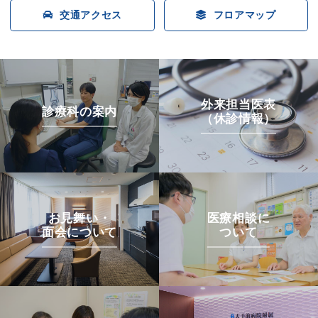
交通アクセス
フロアマップ
外来担当医表
診療科の案内
（休診情報）
お見舞い・
医療相談に
面会について
ついて