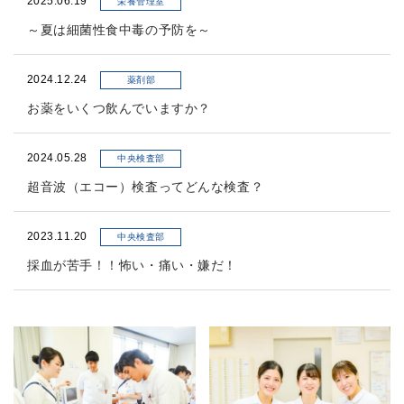
2025.06.19
栄養管理室
～夏は細菌性食中毒の予防を～
2024.12.24
薬剤部
お薬をいくつ飲んでいますか？
2024.05.28
中央検査部
超音波（エコー）検査ってどんな検査？
2023.11.20
中央検査部
採血が苦手！！怖い・痛い・嫌だ！