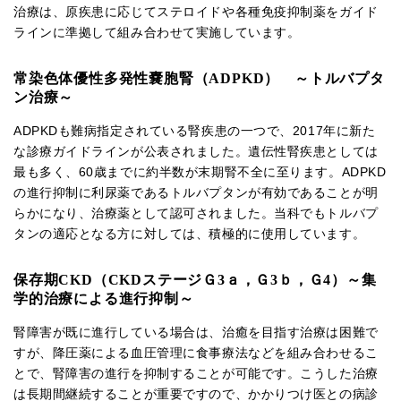
治療は、原疾患に応じてステロイドや各種免疫抑制薬をガイド
ラインに準拠して組み合わせて実施しています。
常染色体優性多発性嚢胞腎（ADPKD） ～トルバプタ
ン治療～
ADPKDも難病指定されている腎疾患の一つで、2017年に新た
な診療ガイドラインが公表されました。遺伝性腎疾患としては
最も多く、60歳までに約半数が末期腎不全に至ります。ADPKD
の進行抑制に利尿薬であるトルバプタンが有効であることが明
らかになり、治療薬として認可されました。当科でもトルバプ
タンの適応となる方に対しては、積極的に使用しています。
保存期CKD（CKDステージＧ3ａ，Ｇ3ｂ，Ｇ4）～集
学的治療による進行抑制～
腎障害が既に進行している場合は、治癒を目指す治療は困難で
すが、降圧薬による血圧管理に食事療法などを組み合わせるこ
とで、腎障害の進行を抑制することが可能です。こうした治療
は長期間継続することが重要ですので、かかりつけ医との病診