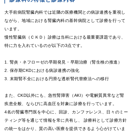
大手前病院腎臓内科では近隣の医療機関との病診連携を重視し
ながら、地域における腎臓内科の基幹病院として診療を行って
います。
慢性腎臓病（ＣＫＤ）診療は当科における最重要課題であり、
特に力を入れているのが以下の3点です。
1. 腎炎・ネフローゼの早期発見・早期治療（腎生検の推進）
2. 保存期CKDにおける病診連携の強化
3. 末期腎不全における円滑な透析腎代替療法への移行
また、CKD以外にも、急性腎障害（AKI）や電解質異常など腎
疾患全般、ならびに高血圧を対象に診療を行っています。
4名の腎臓専門医を中心に、回診、カンファレンス、日々のミー
ティング等を通じて情報を常に共有し、 診療科として診療方針
の統一をはかり、質の高い医療を提供できるよう心がけていま