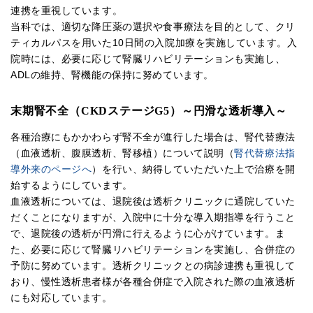
連携を重視しています。
当科では、適切な降圧薬の選択や食事療法を目的として、クリ
ティカルパスを用いた10日間の入院加療を実施しています。入
院時には、必要に応じて腎臓リハビリテーションも実施し、
ADLの維持、腎機能の保持に努めています。
末期腎不全（CKDステージG5）～円滑な透析導入～
各種治療にもかかわらず腎不全が進行した場合は、腎代替療法
（血液透析、腹膜透析、腎移植）について説明（
腎代替療法指
導外来のページへ
）を行い、納得していただいた上で治療を開
始するようにしています。
血液透析については、退院後は透析クリニックに通院していた
だくことになりますが、入院中に十分な導入期指導を行うこと
で、退院後の透析が円滑に行えるように心がけています。ま
た、必要に応じて腎臓リハビリテーションを実施し、合併症の
予防に努めています。透析クリニックとの病診連携も重視して
おり、慢性透析患者様が各種合併症で入院された際の血液透析
にも対応しています。