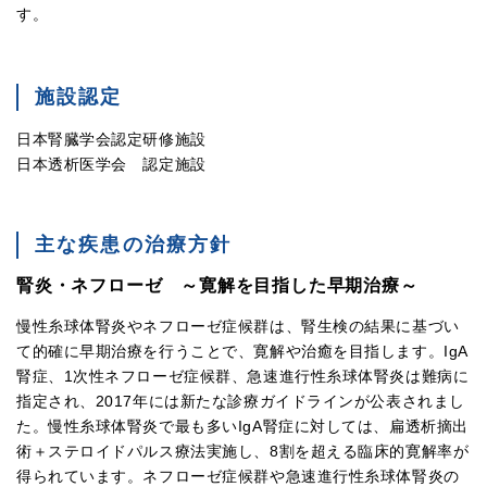
す。
施設認定
日本腎臓学会認定研修施設
日本透析医学会 認定施設
主な疾患の治療方針
腎炎・ネフローゼ ～寛解を目指した早期治療～
慢性糸球体腎炎やネフローゼ症候群は、腎生検の結果に基づい
て的確に早期治療を行うことで、寛解や治癒を目指します。IgA
腎症、1次性ネフローゼ症候群、急速進行性糸球体腎炎は難病に
指定され、2017年には新たな診療ガイドラインが公表されまし
た。慢性糸球体腎炎で最も多いIgA腎症に対しては、扁透析摘出
術＋ステロイドパルス療法実施し、8割を超える臨床的寛解率が
得られています。ネフローゼ症候群や急速進行性糸球体腎炎の