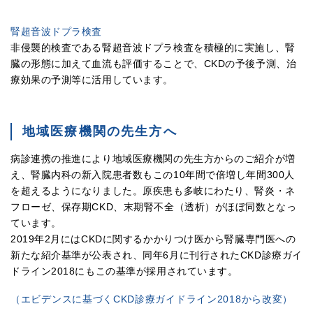
腎超音波ドプラ検査
非侵襲的検査である腎超音波ドプラ検査を積極的に実施し、腎
臓の形態に加えて血流も評価することで、CKDの予後予測、治
療効果の予測等に活用しています。
地域医療機関の先生方へ
病診連携の推進により地域医療機関の先生方からのご紹介が増
え、腎臓内科の新入院患者数もこの10年間で倍増し年間300人
を超えるようになりました。原疾患も多岐にわたり、腎炎・ネ
フローゼ、保存期CKD、末期腎不全（透析）がほぼ同数となっ
ています。
2019年2月にはCKDに関するかかりつけ医から腎臓専門医への
新たな紹介基準が公表され、同年6月に刊行されたCKD診療ガイ
ドライン2018にもこの基準が採用されています。
（エビデンスに基づくCKD診療ガイドライン2018から改変）